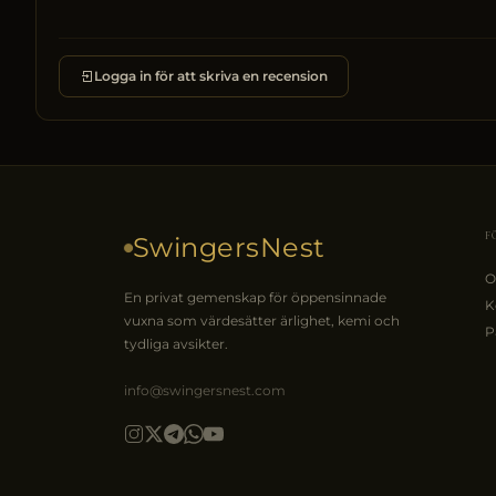
Logga in för att skriva en recension
F
SwingersNest
O
En privat gemenskap för öppensinnade
K
vuxna som värdesätter ärlighet, kemi och
P
tydliga avsikter.
info@swingersnest.com