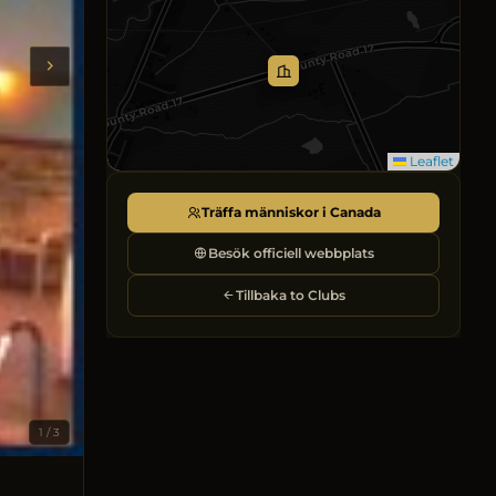
Leaflet
Träffa människor i Canada
Besök officiell webbplats
Tillbaka to Clubs
1 / 3