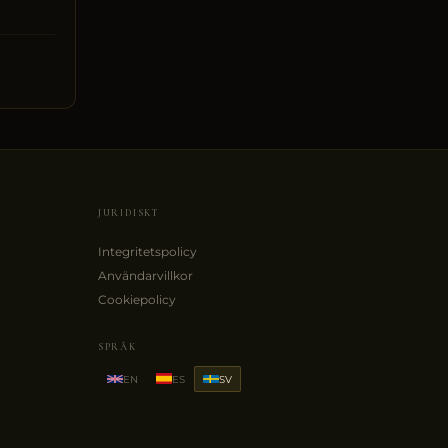
JURIDISKT
Integritetspolicy
Användarvillkor
Cookiepolicy
SPRÅK
EN
ES
SV