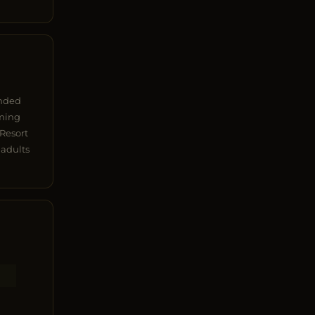
inded
mming
 Resort
 adults