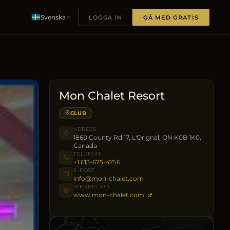
Svenska
LOGGA IN
GÅ MED GRATIS
Mon Chalet Resort
CLUB
ADRESS
1860 County Rd 17, L'Orignal, ON K0B 1K0,
Canada
TELEFON
+1 613-675-4756
E-POST
info@mon-chalet.com
WEBBPLATS
www.mon-chalet.com