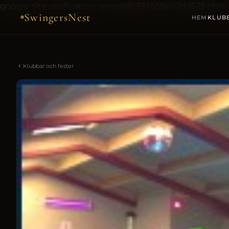
google-site-verification: googlef697d459e07dd625.html
SwingersNest
HEM
KLUB
Klubbar och fester