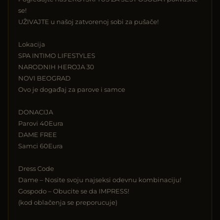
se!
UŽIVAJTE u našoj zatvorenoj sobi za pušače!
Lokacija
SPA INTIMO LIFESTYLES
NARODNIH HEROJA 30
NOVI BEOGRAD
Ovo je događaj za parove i samce
DONACIJA
Parovi 40Eura
DAME FREE
Samci 60Eura
Dress Code
Dame – Nosite svoju najseksi odevnu kombinaciju!
Gospodo – Obucite se da IMPRESS!
(kod oblačenja se preporucuje)