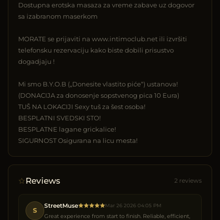
Dostupna erotska masaza za vreme zabave uz dogovor
sa izabranom maserkom
MORATE se prijaviti na www.intimoclub.net ili izvršiti
telefonsku rezervaciju kako biste dobili prisustvo
dogadjaju !
Mi smo B.Y.O.B („Donesite vlastito piće“) ustanova!
(DONACIJA za donosenje sopstvenog pica 10 Eura)
TUŠ NA LOKACIJI Sexy tuš za šest osoba!
BESPLATNI SVEDSKI STO!
BESPLATNE lagane grickalice!
SIGURNOST Osigurana na licu mesta!
Reviews
2 reviews
StreetMuse
Mar 26 2026 04:05 PM
S
Great experience from start to finish. Reliable, efficient,