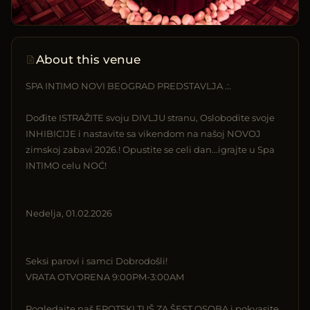
About this venue
SPA INTIMO NOVI BEOGRAD PREDSTAVLJA .:.
Dođite ISTRAŽITE svoju DIVLJU stranu, Oslobodite svoje
INHIBICIJE i nastavite sa vikendom na našoj NOVOJ
zimskoj zabavi 2026.! Opustite se celi dan...igrajte u Spa
INTIMO celu NOĆ!
Nedelja, 01.02.2026
Seksi parovi i samci Dobrodošli!
VRATA OTVORENA 9:00PM-3:00AM
Pogledajte naš EROTSKI TUŠ ZA ŠEST OSOBA i pokvasite