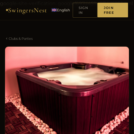
google-site-verification: googlef697d459e07dd625.html
SIGN
JOIN
SwingersNest
English
IN
FREE
Clubs & Parties