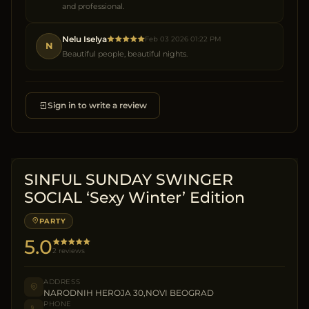
and professional.
Nelu Iselya
Feb 03 2026 01:22 PM
N
Beautiful people, beautiful nights.
Sign in to write a review
SINFUL SUNDAY SWINGER
SOCIAL ‘Sexy Winter’ Edition
PARTY
5.0
2 reviews
ADDRESS
NARODNIH HEROJA 30,NOVI BEOGRAD
PHONE